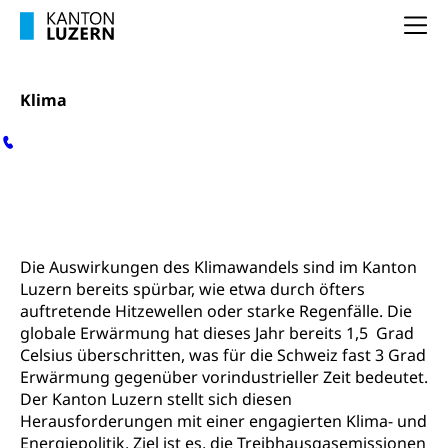
Frühe Förderung
Preisüberwachung, Preisüberwacher,
Na
Konsumentenorganisation, parallele Einfuhr,
regionale Erschöpfung, nationale Erschöpfung,
internationale Erschöpfung, Preisabsprache, Kartell,
Cassis-deDijon-Prinzip
Klima
Lebensmittelkontrolle und
Krankenversicherung
Verbraucherschutz
Unfallversicherung, Berufsunfallversicherung,
Medien
Newsletter
Downloads
Krankheit, Unfall, Prämienverbilligung,
Für Gemeinden
Kontakt
Krankenkasse
Krankenversicherung (WAS Luzern)
Lebensmittelsicherheit
Die Auswirkungen des Klimawandels sind im Kanton
Klima
Prämienverbilligung (WAS Luzern)
sichere Lebensmittel, Lebensmittelkontrolle,
Luzern bereits spürbar, wie etwa durch öfters
Lebensmittelhygiene, Produktesicherheit
auftretende Hitzewellen oder starke Regenfälle. Die
Obligatorische Krankenversicherung (WAS
globale Erwärmung hat dieses Jahr bereits 1,5 Grad
Luzern)
Trinkwasser
Prävention
Celsius überschritten, was für die Schweiz fast 3 Grad
Kranken- und Unfallversicherung
Erwärmung gegenüber vorindustrieller Zeit bedeutet.
Lebensmittel
Gesundheitsvorsorge, Wellness, Unfallverhütung,
Der Kanton Luzern stellt sich diesen
Suchtprävention, Alkoholprävention,
Tabakprävention, Primärprävention,
Herausforderungen mit einer engagierten Klima- und
Sekundärprävention, Tertiärprävention
Energiepolitik. Ziel ist es, die Treibhausgasemissionen