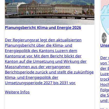
Transportmittel, öffentlicher Verkehr
Verkehrsverbund Luzern VVL
Schifffahrt
Öffentlicher Verkehr Luzern Mobil
Schiffsverkehr, Binnenschifffahrt, Seeschifffahrt,
Flussschifffahrt
Planungsbericht Klima und Energie 2026
Schifffahrt (Strassenverkehrsamt)
Strasse
Der Regierungsrat legt den aktualisierten
Unse
Planungsbericht über die Klima- und
Autoverkehr, Lastwagenverkehr, Schwerverkehr,
leistungsabhängige Schwerverkehrsabgabe,
Energiepolitik des Kantons Luzern dem
Langsamverkehr, Transportmittel, Auto, Motorrad,
Kantonsrat vor. Mit dem Bericht blickt der
Der 
Individualverkehr
Kanton auf die Umsetzung und Wirkung der
von 
Massnahmen aus der vergangenen
der 
zentras (Betrieb und Unterhalt LU, OW, NW,
Berichtsperiode zurück und stellt die zukünftige
Luze
ZG)
Klima- und Energiepolitik der
troc
Persönliches
Umsetzungsperiode 2027 bis 2031 vor.
Strassenverkehrsamt
Hoch
Folg
Verkehr und Infrastruktur vif
Weitere Infos
Zivilstand
die 
Kantonsstrassen
und 
Geburt, Heirat, Ehe, Partnerschaft, Tod,
Zivilstandsamt, Zivilstandsregiste