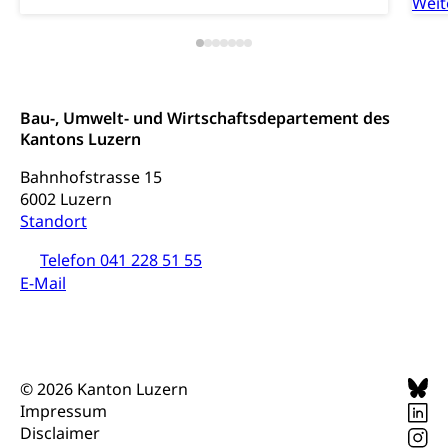
Weit
Zivilstandswesen
Adoption
Adoptivkind, Adoptiveltern, Adoptionsvermittlung,
Adoptionsverfahren, elterliche Gewalt, elterliche
Sorge
Bau-, Umwelt- und Wirtschaftsdepartement des
Kantons Luzern
Adoption
Aufenthaltsbewilligungen
Niederlassungsbewilligung, Aufenthalt,
Bahnhofstrasse 15
Niederlassung, Wohnsitz
6002 Luzern
Standort
Amt für Migration
Ausweise und Bescheinigungen
Telefon 041 228 51 55
Reisepass, Identitätskarte, Visum, Geburtsurkunde
E-Mail
Jagdausweis, Fischereiausweis
Einbürgerung
Strafregisterauszug bestellen
Nationalität, Staatsangehörigkeit,
Staatsbürgerschaft, Bürgerrecht, Erwerb des
Waffen, Sprengstoffe und Pyrotechnik
Bürgerrechts, Verlust des Bürgerrechts,
© 2026 Kanton Luzern
Einbürgerungsverfahren
Impressum
Reisepass, Identitätskarte
Disclaimer
Einbürgerungen