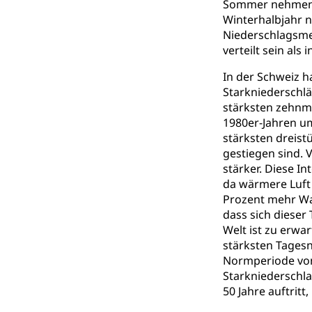
Sommer nehmen d
Winterhalbjahr 
Niederschlagsme
verteilt sein als
In der Schweiz h
Starkniederschlä
stärksten zehnm
1980er-Jahren u
stärksten dreis
gestiegen sind.
stärker. Diese In
da wärmere Luft
Prozent mehr Wa
dass sich dieser 
Welt ist zu erwa
stärksten Tages
Normperiode von
Starkniederschla
50 Jahre auftritt