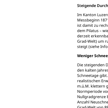
Abfallentsorgun
Steigende Durc
Im Kanton Luzern
Abfall und E
Boden, Natur 
Messbeginn 1871 
Bodenschutz, La
ist damit zu rec
dem Pilatus – wi
Natur (Diens
Chemie und Gi
derzeit erkennba
Grad-Welt) um ru
Giftabfälle, Giftm
steigt (siehe Info
Sonderabfäll
Eigentum
Weniger Schne
Liegenschaft, I
Die steigenden 
den kalten Jahre
ÖREB-Katast
Energie
Schneetage gibt.
Strom, Energiev
realistischen Er
fossile Energie,
m.ü.M. klettern
Normperiode von 
Energiefachs
Grundbuch
Nullgradgrenze b
Anzahl Neuschnee
Grundbucheintr
Grad-Welt von 8