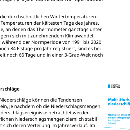
Grundbuchplan mit Eigentümerabfrage (Geoportal)
a
, Luftverschmutzung, Klimaschutz, Klimaveränderung, Treibhausef
 die durchschnittlichen Wintertemperaturen
 Temperaturen der kältesten Tage des Jahres.
Luft, Klima (Geoportal)
Klima
age, an denen das Thermometer ganztags unter
rringern sich mit zunehmendem Klimawandel
ungsplan
n während der Normperiode von 1991 bis 2020
och 84 Eistage pro Jahr registriert, sind es bei
ool
Richtplanung Kanton Luzern (ARE)
Raum und Wirts
elt noch 66 Tage und in einer 3-Grad-Welt noch
rschläge
e Niederschläge können die Tendenzen
 sein, je nachdem ob die Niederschlagsmengen
ederschlagsereignisse betrachtet werden.
lichen Niederschlagsmengen ziemlich stabil
t sich deren Verteilung im Jahresverlauf. Im