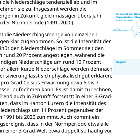
ie Niederschläge tendenziell ab und im
nehmen sie zu. Insgesamt werden die
ngen in Zukunft gleichmässiger übers Jahr
 in der Normperiode (1991–2020).
at die Niederschlagsmenge von einzelnen
gen klar zugenommen. So ist die Intensität der
inütigen Niederschläge im Sommer seit den
m rund 20 Prozent angestiegen, während die
tündigen Niederschläge um rund 10 Prozent
 Vor allem kurze Niederschläge werden demnach
tensivierung lässt sich physikalisch gut erklären,
 pro Grad Celsius Erwärmung etwa 6 bis 7
sser aufnehmen kann. Es ist damit zu rechnen,
Trend auch in Zukunft fortsetzt: In einer 3-Grad-
rten, dass im Kanton Luzern die Intensität des
niederschlags um 11 Prozent gegenüber der
 1991 bis 2020 zunimmt. Auch kommt ein
gsereignis, dass in der Normperiode etwa alle
, in einer 3-Grad-Welt etwa doppelt so häufig vor.