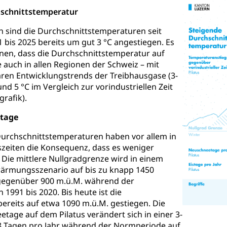
g, Kehrichtabfuhr, Müllabfuhr
hschnittstemperatur
 sind die Durchschnittstemperaturen seit
ntsorgung
Gemeindeverbände für Abfallentsorgung
und Landschaft
bis 2025 bereits um gut 3 °C angestiegen. Es
ndschaftsschutz, Gewässerschutz, Naturschutz, Umweltschutz
hnen, dass die Durchschnittstemperatur auf
e auch in allen Regionen der Schweiz – mit
tstelle Landwirtschaft und Wald)
Natur- und Lanschafts
fte
ren Entwicklungstrends der Treibhausgase (3-
nd 5 °C im Vergleich zur vorindustriellen Zeit
üll, Schadstoffe, Giftstoffe, Störfall
grafik).
e und Gifte (Umweltberatung Luzern)
etage
mmobilie, Grundstück
Durchschnittstemperaturen haben vor allem in
szeiten die Konsequenz, dass es weniger
er
Grundeigentümerabfrage
 Die mittlere Nullgradgrenze wird in einem
ersorgung, Stromversorgung, Energieverbrauch, Stromverbrauch, 
wärmungsszenario auf bis zu knapp 1450
 erneuerbare Energie, Biomasse
 gegenüber 900 m.ü.M. während der
1991 bis 2020. Bis heute ist die
tellenkonferenz Zentralschweiz
ereits auf etwa 1090 m.ü.M. gestiegen. Die
tage auf dem Pilatus verändert sich in einer 3-
ag, Grundbuchamt, Grundeigentum, Grundstück
8 Tagen pro Jahr während der Normperiode auf