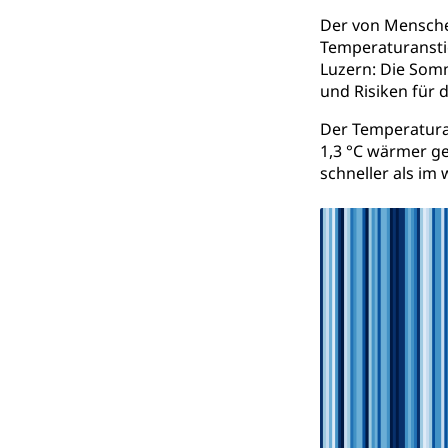
Der von Mensche
Kantonaler 
Polizei
Temperaturanstie
Luzern: Die Somm
Ordnungskräfte,
und Risiken für d
Polizei
Versorgung
Der Temperaturan
Vorratshaltung, 
1,3 °C wärmer ge
schneller als im 
Wasserverso
Waffen
Waffenerwerbssc
Waffen, Spre
Zivildienst
Militärdienst
Bundesamt fü
Zivilschutz
Schutzdienstpfl
Zivilschutz