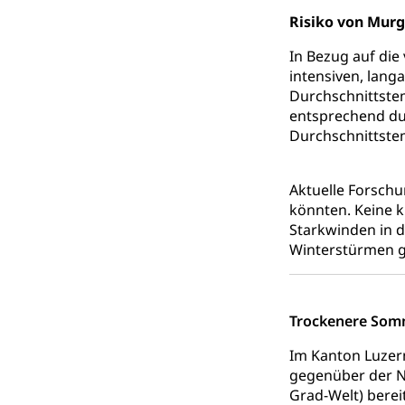
Risiko von Mur
In Bezug auf die
intensiven, lang
Durchschnittste
entsprechend du
Durchschnittstem
Aktuelle Forsch
könnten. Keine 
Starkwinden in d
Winterstürmen 
Trockenere Som
Im Kanton Luzer
gegenüber der No
Grad-Welt) berei