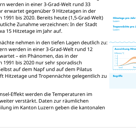
ern werden in einer 3-Grad-Welt rund 33
ststelle)
hr erwartet gegenüber 9 Hitzetagen in der
n
1991 bis 2020. Bereits heute (1,5-Grad-Welt)
ittlungsstelle, Schlichtungsstelle, Vermittlung, Schlichtung, Mediat
deutliche Zunahme verzeichnen: In der Stadt
wa 15 Hitzetage im Jahr auf.
Beschwerden (Volksschulen)
Beschwerde Strassenverk
ächte nehmen in den tiefen Lagen deutlich zu:
stelle SEG
, Fremdenfeindlichkeit, Gleichberechtigung
zern werden in einer 3-Grad-Welt rund 12
wartet – ein Phänomen, das in der
Schutz vor Diskriminierung (fabia)
Schutz vor Diskrimin
und Strafverfahren
 1991 bis 2020 nur sehr sporadisch
frechtspflege, Gerichtsverfahren, Strafregistereintrag, Strafregiste
 Selbst auf dem Napf und auf dem Pilatus
ft Hitzetage und Tropennächte gelegentlich zu
en Staatsanwaltschaft
Strafregisterauszug bestellen (EJ
t
ormund, Mündel, Vormundschaftsbehörde, Kindesschutz, Jugend
nsel-Effekt werden die Temperaturen im
weiter verstärkt. Daten zur räumlichen
 Erwachsenenschutz KESB
Kindes- und Erwachsenenschu
ilung im Kanton Luzern geben die kantonalen
uen