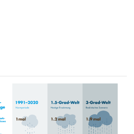
fekt
chaft rawi