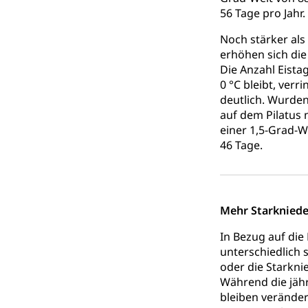
56 Tage pro Jahr.
Grundbuch
Luft und Klim
Luftreinhaltung
Noch stärker als
erhöhen sich die
Atmosphäre, 
Raumplanung
Die Anzahl Eist
0 °C bleibt, ve
Raumplan, Nutz
deutlich. Wurde
auf dem Pilatus n
Raumdatenp
einer 1,5-Grad-W
46 Tage.
Mehr Starkniede
In Bezug auf di
unterschiedlich
oder die Starkni
Während die jähr
bleiben veränder