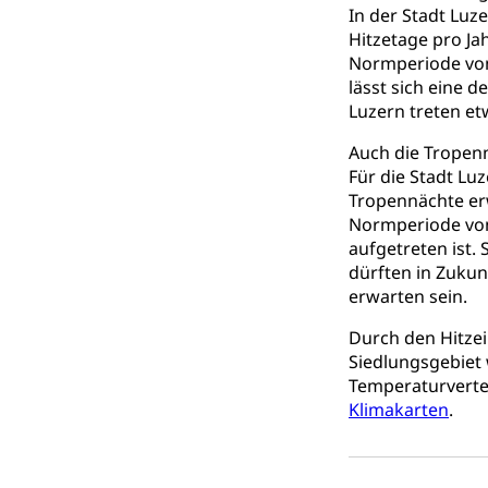
In der Stadt Luz
Steuern (Dien
Hitzetage pro Ja
Ombudsstelle
Normperiode von 
Vermittler, Verm
lässt sich eine 
Luzern treten et
Umgang mit 
Rassismus
Auch die Tropenn
Schlichtungs
Diskriminierung
Für die Stadt Lu
Tropennächte er
Anlaufstelle 
Strafregister 
Normperiode von
Strafrecht, Stra
aufgetreten ist.
dürften in Zukun
Strafverfahr
Vormundschaf
erwarten sein.
Vormund, Amtsv
Durch den Hitzei
Siedlungsgebiet 
Kindes- und
Temperaturverte
Klimakarten
.
Umwelt und Ba
Abfall