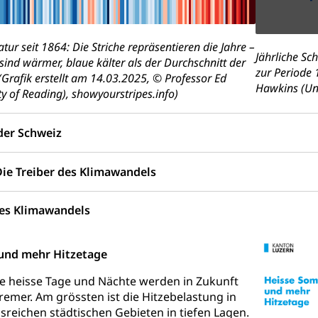
g von Frau und Mann
ur seit 1864: Die Striche repräsentieren die Jahre –
Jährliche Sc
 sind wärmer, blaue kälter als der Durchschnitt der
, Gleichstellungsbüro, Mobbing
zur Periode 
Grafik erstellt am 14.03.2025, © Professor Ed
Hawkins (Uni
y of Reading), showyourstripes.info)
ng aller Geschlechter und Lebensformen
Gleichstellung
behörde Gleichstellung
rechtspflege, Gerichtsverfahren
der Schweiz
hte: Aufgaben und Verfahren
Kosten im Zivilprozess
nd Konkurs
Die Treiber des Klimawandels
den, Zahlungsunfähigkeit, Pfändung
ezi.lu.ch)
Betreibungsämter
Betreibungsverfahren
es Klimawandels
 Stimm- und Wahlrecht, Stimmrecht, Abstimmungen, Wahlen, politi
und mehr Hitzetage
uern
e heisse Tage und Nächte werden in Zukunft
, Einkommenssteuer, Kopfsteuer, Personalsteuer, Haushaltssteuer,
remer. Am grössten ist die Hitzebelastung in
nsteuer, Liegenschaftssteuer, Handänderungssteuer, Grundsteuer
reichen städtischen Gebieten in tiefen Lagen.
euer, Verkehrssteuer, Erbschaftssteuer, Schenkungssteuer, Gewinn