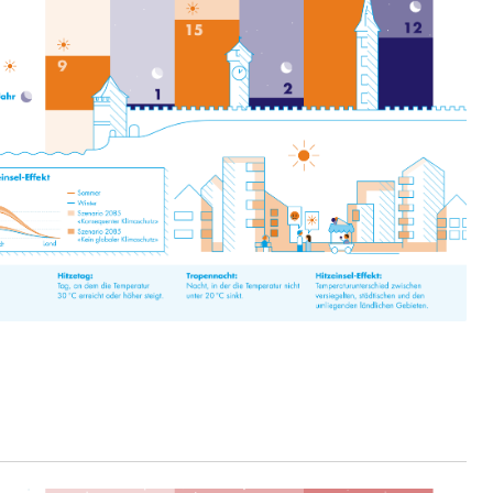
ion
ehrsamt
Beschwerdestelle Spitäler
ierung
rauszug, Kriminalität
PD)
schutz
tzbehörden im Kanton Luzern