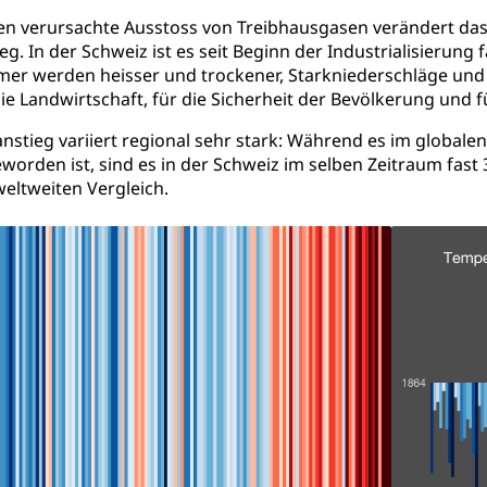
n verursachte Ausstoss von Treibhausgasen verändert das
Führungsstab
g. In der Schweiz ist es seit Beginn der Industrialisierun
er werden heisser und trockener, Starkniederschläge und 
 Sicherheit, öffentliche Ordnung
ie Landwirtschaft, für die Sicherheit der Bevölkerung und f
stieg variiert regional sehr stark: Während es im globalen
Vorrat
worden ist, sind es in der Schweiz im selben Zeitraum fast 3
weltweiten Vergleich.
rgung
hein, Waffenschein, Waffenbüro, Waffentragen, Selbstverteidigu
ngstoffe und Pyrotechnik
r Zivildienst ZIVI
Erwerbsausfallentschädigung (WAS L
icht, Schutzraum, Schutzraumbaupflicht