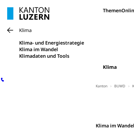
Freizeitaktivitä
Themen
Onlin
Olympiateam
Tiere
Sportförder
Haustiere, Heimt
Klima
Tierschutz
Todesfall
Klima- und Energiestrategie
Klima im Wandel
Hunde
Bestattung, Beer
Klimadaten und Tools
Ärztliche To
Klima
Sicherheit
Kanton
BUWD
Armee
Auswirkungen 
Militär, Militärd
Wehrpflichtersa
Kontakt
Militär
Sch
Bevölkerungs
Klima im Wande
Katastrophenschu