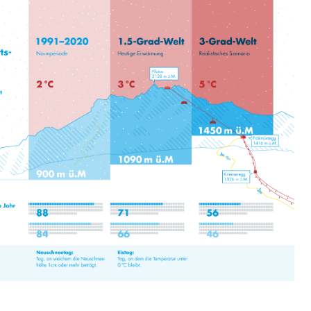
schutz (GEO-Portal rawi)
Boden
Energiequelle, Windenergie, Wasserkraft, Sonnenenergie,