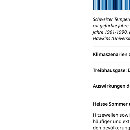
Staat und Recht
Gleichstellun
Schweizer Temperat
rot gefärbte Jahre
Diskriminierung
Jahre 1961-1990. (
Hawkins (Universit
Gleichstellu
Zivilverfahren
Schlichtungs
Zivilrecht, Zivil
Klimaszenarien 
Bezirksgeric
Betreibung u
Treibhausgase: 
Bankrott, Schul
Schulden (gru
Demokratie
Auswirkungen d
Regierungsform,
Heisse Sommer 
Volksrechte
Kantonale Ste
Hitzewellen sowi
Finanzausgleich
häufiger und ext
Grundstückgewin
den bevölkerungs
Reklameplakatst