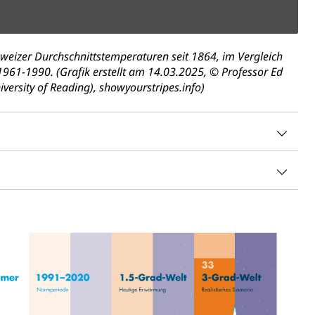
hweizer Durchschnittstemperaturen seit 1864, im Vergleich
1961-1990. (Grafik erstellt am 14.03.2025, © Professor Ed
versity of Reading), showyourstripes.info)
 Menschen mit Behinderungen
Konkursämter
sche Parteien, Grundfreiheiten, Pluralismus
 Vermögenssteuer, Verrechnungssteuer, Quellensteuer,
, Kirchensteuer, Gewerbesteuer, Vergnügungssteuer,
- und Kapitalsteuer