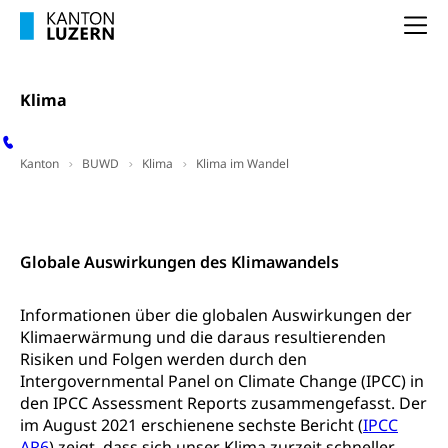
Wirtschaftsmittelschule
Fachstelle Stipendien (beruf.lu.ch)
Hochschulbildung, Hochschule, universitäre
Förderangebote
Na
FMS und Vollzeitschulen mit BM
Hochschule, Bachelor, Master, Doktorat,
Studienbeiträge Höhere Berufsbildung
Sonderschulung
Weiterbildung, Forschung, Entwicklung,
Dienstleistungen, Hochschule Luzern,
Finanzielle Unterstützung Pädagogische
Musikschulen
Fachhochschule Zentralschweiz, HSLU,
Klima
Hochschule PHLU
Pädagogische Hochschule Luzern, PH Luzern, UniLU,
Schulferien
swissuniversities (Dachorganisation der Schweizer
Stipendien Hochschule Luzern hslu
Hochschulen)
Früherziehung
Kanton
BUWD
Klima
Klima im Wandel
Schuldienste
swissuniversities
Vorschule
Folgen des Klimawandels
Kontakt
Betreuungsangebote
Universität Luzern
Kindergarten, Kinderkrippe, Krippe, Kinderhort,
Kindertagesstätte, Spielgruppe, Tagesmutter,
Schulliste
Globale Auswirkungen des Klimawandels
Fachstelle Hochschulbildung
Freiwilliges Kindergarten Jahr
Heilpädagogische Schulen
Kinderbetreuung
Informationen über die globalen Auswirkungen der
Freiwilliger Schulsport
Klimaerwärmung und die daraus resultierenden
Freiwilliges Kindergarten Jahr
Gesundheit und Soziales
Risiken und Folgen werden durch den
Frühe Sprachförderung
Intergovernmental Panel on Climate Change (IPCC) in
Konsumentenschutz
den IPCC Assessment Reports zusammengefasst. Der
Kindergarten & Basisstufe
im August 2021 erschienene sechste Bericht (
IPCC
Konsumentenrechte, Produktsicherheit,
Frühe Förderung
AR6
) zeigt, dass sich unser Klima zurzeit schneller