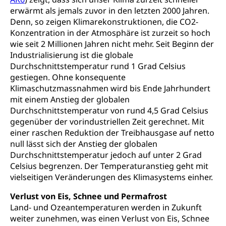
Preisüberwachung, Preisüberwacher,
erwärmt als jemals zuvor in den letzten 2000 Jahren.
Konsumentenorganisation, parallele Einfuhr,
Denn, so zeigen Klimarekonstruktionen, die CO2-
regionale Erschöpfung, nationale Erschöpfung,
internationale Erschöpfung, Preisabsprache, Kartell,
Konzentration in der Atmosphäre ist zurzeit so hoch
Cassis-deDijon-Prinzip
wie seit 2 Millionen Jahren nicht mehr. Seit Beginn der
Industrialisierung ist die globale
Lebensmittelkontrolle und
Krankenversicherung
Durchschnittstemperatur rund 1 Grad Celsius
Verbraucherschutz
gestiegen. Ohne konsequente
Unfallversicherung, Berufsunfallversicherung,
Klimaschutzmassnahmen wird bis Ende Jahrhundert
Krankheit, Unfall, Prämienverbilligung,
mit einem Anstieg der globalen
Krankenkasse
Durchschnittstemperatur von rund 4,5 Grad Celsius
Krankenversicherung (WAS Luzern)
gegenüber der vorindustriellen Zeit gerechnet. Mit
Lebensmittelsicherheit
einer raschen Reduktion der Treibhausgase auf netto
Prämienverbilligung (WAS Luzern)
sichere Lebensmittel, Lebensmittelkontrolle,
null lässt sich der Anstieg der globalen
Lebensmittelhygiene, Produktesicherheit
Durchschnittstemperatur jedoch auf unter 2 Grad
Obligatorische Krankenversicherung (WAS
Celsius begrenzen. Der Temperaturanstieg geht mit
Luzern)
Trinkwasser
Prävention
vielseitigen Veränderungen des Klimasystems einher.
Kranken- und Unfallversicherung
Lebensmittel
Gesundheitsvorsorge, Wellness, Unfallverhütung,
Verlust von Eis, Schnee und Permafrost
Suchtprävention, Alkoholprävention,
Tabakprävention, Primärprävention,
Land- und Ozeantemperaturen werden in Zukunft
Sekundärprävention, Tertiärprävention
weiter zunehmen, was einen Verlust von Eis, Schnee