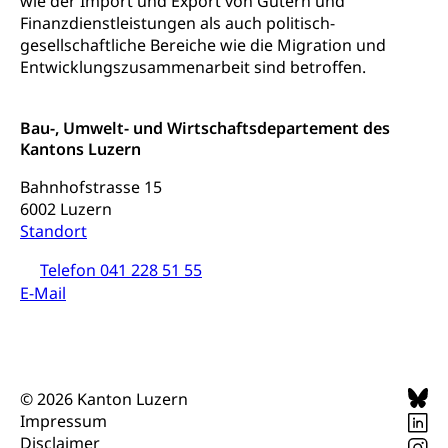
wie der Import und Export von Gütern und
Zentral- und Hochschulbibliothek
Museen, Theater, Bibliotheken
Finanzdienstleistungen als auch politisch-
gesellschaftliche Bereiche wie die Migration und
Archiv der Denkmalpflege
Dienststelle Kultur
Kulturförderung
Entwicklungszusammenarbeit sind betroffen.
Kunst & Kultur (Luzern Tourismus)
Kulturpolitik, Sprachförderung, Denkmalpflege,
kulturelles Angebot, Kulturerbe, kulturelles Erbe,
Bau-, Umwelt- und Wirtschaftsdepartement des
Nachwuchsförderung, Vermittlung, Selektive
Kantons Luzern
Förderung, Kulturausschreibungen, Kulturpreis,
Werkbeitrag, Produktionsbeitrag, Recherche,
Bahnhofstrasse 15
Bildende Kunst, Angewandte Kunst, Theater/Tanz,
6002 Luzern
Musik, Entwicklung, Programmbeiträge,
Filmförderung, Regionale Förderfonds,
Standort
Werkankäufe, Kunstankäufe, Kunst und Bau, Schule
und Kultur, Kulturgesuche, Kulturvermittlung
Telefon 041 228 51 55
E-Mail
Kulturförderung und Vermittlung
Angebote für Schulklassen
Mobilität
Zentralschweizer Filmförderung
© 2026 Kanton Luzern
Schiene und öffentlicher Verkehr
Impressum
Schienenverkehr, Zugverkehr, Bahnverkehr,
Disclaimer