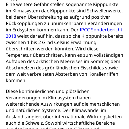
Altersrente, Invalidenrente, Witwenrente,
Eine weitere Gefahr stellen sogenannte Kipppunkte
Sozialversicherung, Vorsorgeeinrichtung,
im Klimasystem dar. Kipppunkte sind Schwellenwerte,
Pensionskasse, erste Säule, zweite Säule, dritte
bei deren Überschreitung es aufgrund positiver
Säule, Hilflosenentschädigung,
Rückkopplungen zu unumkehrbaren Veränderungen
Ergänzungsleistungen, Altersvorsorge,
im Erdsystem kommen kann. Der
IPCC Sonderbericht
Todesfallversicherung
2018
weist darauf hin, dass solche Kipppunkte bereits
zwischen 1 bis 2 Grad Celsius Erwärmung
Hilfslosenentschädigung (WAS Luzern)
Behinderung
überschritten werden könnten. Wird diese
AHV-Hinterlassenenrente (WAS Luzern)
Körperbehinderung, körperliche Behinderung,
Temperatur überschritten, kann es zum vollständigen
geistige Behinderung, psychische Behinderung,
Auftauen des arktischen Meereises im Sommer, dem
AHV-Beiträge (WAS Luzern)
Erwerbsunfähigkeit, Behinderte
Abschmelzen des grönländischen Eisschildes sowie
Informationsstelle AHV/IV
dem weit verbreiteten Absterben von Korallenriffen
Inklusion im Sport
kommen.
Ergänzungsleistungen (EL) (WAS Luzern)
Menschen mit Behinderungen
Kultur und Medien
Diese kontinuierlichen und plötzlichen
AHV-Altersrente (WAS Luzern)
Veränderungen im Klimasystem haben
IV-Leistungen (WAS Luzern)
Archive und Bibliotheken
weitereichende Auswirkungen auf die menschlichen
und natürlichen Systeme. Der Klimawandel im
Bücher, Bundesarchiv, Landesbibliothek
Ausland tangiert über internationale Wirkungsketten
auch die Schweiz. Sowohl wirtschaftliche Bereiche
Staatsarchiv Luzern
Kulturelle Einrichtungen