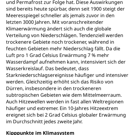
und Permafrost zur Folge hat. Diese Auswirkungen
Darmkrebsvorsorge
Soziale Sicherheit
sind bereits heute spürbar, denn seit 1900 steigt der
Meeresspiegel schneller als jemals zuvor in den
Kantonales Tabakpräventionsprogramm
Sozialversicherungen, Sozialpolitik,
letzten 3000 Jahren. Mit voranschreitender
Arbeitslosenversicherung,
Gesundheitsförderung
Klimaerwärmung ändert sich auch die globale
Mutterschaftsversicherung, Krankenversicherung,
Unfallversicherung, Invalidenversicherung,
Verteilung von Niederschlägen. Tendenziell werden
Prävention (Polizei)
Sozialhilfe
trockenere Gebiete noch trockener, während in
Suchtprävention
feuchten Gebieten mehr Niederschlag fällt. Da die
Kranken- und Unfallversicherung
Sucht und Drogen
Luft pro 1 Grad Celsius Erwärmung 7 % mehr
Gesundheitsversorgung
(gruezi.lu.ch)
Wasserdampf aufnehmen kann, intensiviert sich der
Drogenabhängigkeit, Drogensucht,
Wasserkreislauf. Das bedeutet, dass
Medikamentenabhängigkeit,
Krankenversicherung (WAS Luzern)
Arzneimittelabhängigkeit, Suchtkrankheit,
Starkniederschlagsereignisse häufiger und intensiver
Existenzsicherung - Sozialhilfe
Drogenabhängige, Drogensüchtige,
werden. Gleichzeitig erhöht sich das Risiko von
Betäubungsmittel, Suchtmittel, Psychopharmaka
Dürren, insbesondere in den trockeneren
Soziales und Gesellschaft (Dienststelle)
subtropischen Gebieten wie dem Mittelmeerraum.
Fachstelle Sucht Region Luzern
Gesundheitsversorgung
Opferhilfe
Auch Hitzewellen werden in fast allen Weltregionen
häufiger und extremer. Ein 10-Jahres Hitzeextrem
Drogen (Polizei)
Gesundheitsversorgung, Spital, Pflegeinitiative,
Arbeitslosenversicherung (WAS Luzern)
ereignet sich bei 2 Grad Celsius globaler Erwärmung
Ambulant vor stationär, AVOS, Patientendossier
Sucht
Invalidenversicherung (WAS Luzern)
im Durchschnitt jedes zweite Jahr.
Gesundheitsversorgung
AHV / IV
Soziale Sicherheit
Kipppunkte im Klimasystem