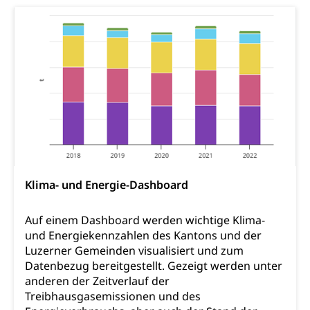
Soziale Sicherheit
Kantonales Tabakpräventionsprogramm
Sozialversicherungen, Sozialpolitik,
Arbeitslosenversicherung,
Gesundheitsförderung
Mutterschaftsversicherung, Krankenversicherung,
Unfallversicherung, Invalidenversicherung,
Prävention (Polizei)
Sozialhilfe
Suchtprävention
Kranken- und Unfallversicherung
Sucht und Drogen
Gesundheitsversorgung
(gruezi.lu.ch)
Drogenabhängigkeit, Drogensucht,
Medikamentenabhängigkeit,
Krankenversicherung (WAS Luzern)
Arzneimittelabhängigkeit, Suchtkrankheit,
Existenzsicherung - Sozialhilfe
Drogenabhängige, Drogensüchtige,
Betäubungsmittel, Suchtmittel, Psychopharmaka
Klima- und Energie-Dashboard
Soziales und Gesellschaft (Dienststelle)
Fachstelle Sucht Region Luzern
Gesundheitsversorgung
Opferhilfe
Auf einem Dashboard werden wichtige Klima-
Drogen (Polizei)
und Energiekennzahlen des Kantons und der
Gesundheitsversorgung, Spital, Pflegeinitiative,
Arbeitslosenversicherung (WAS Luzern)
Ambulant vor stationär, AVOS, Patientendossier
Luzerner Gemeinden visualisiert und zum
Sucht
Invalidenversicherung (WAS Luzern)
Datenbezug bereitgestellt. Gezeigt werden unter
Gesundheitsversorgung
AHV / IV
anderen der Zeitverlauf der
Soziale Sicherheit
Treibhausgasemissionen und des
Altersrente, Invalidenrente, Witwenrente,