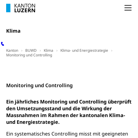
FMS und Vollzeitschulen mit BM
Hochschule, Bachelor, Master, Doktorat,
Studienbeiträge Höhere Berufsbildung
Sonderschulung
Weiterbildung, Forschung, Entwicklung,
Na
Dienstleistungen, Hochschule Luzern,
Finanzielle Unterstützung Pädagogische
Musikschulen
Fachhochschule Zentralschweiz, HSLU,
Hochschule PHLU
Pädagogische Hochschule Luzern, PH Luzern, UniLU,
Schulferien
Klima
swissuniversities (Dachorganisation der Schweizer
Stipendien Hochschule Luzern hslu
Hochschulen)
Früherziehung
Kanton
BUWD
Klima
Klima- und Energiestrategie
Schuldienste
swissuniversities
Vorschule
Monitoring und Controlling
Betreuungsangebote
Universität Luzern
Kindergarten, Kinderkrippe, Krippe, Kinderhort,
Kindertagesstätte, Spielgruppe, Tagesmutter,
Kontakt
Schulliste
Fachstelle Hochschulbildung
Freiwilliges Kindergarten Jahr
Heilpädagogische Schulen
Monitoring und Controlling
Kinderbetreuung
Freiwilliger Schulsport
Freiwilliges Kindergarten Jahr
Gesundheit und Soziales
Ein jährliches Monitoring und Controlling überprüft
den Umsetzungsstand und die Wirkung der
Frühe Sprachförderung
Massnahmen im Rahmen der kantonalen Klima-
Konsumentenschutz
Kindergarten & Basisstufe
und Energiestrategie.
Konsumentenrechte, Produktsicherheit,
Frühe Förderung
Preisüberwachung, Preisüberwacher,
Ein systematisches Controlling misst mit geeigneten