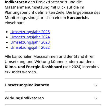
Konsumentenorganisation, parallele Einfuhr,
Indikatoren
den Projektfortschritt und die
regionale Erschöpfung, nationale Erschöpfung,
Massnahmenumsetzung mit Blick auf die im
internationale Erschöpfung, Preisabsprache, Kartell,
Planungsbericht definierten Ziele. Die Ergebnisse des
Cassis-deDijon-Prinzip
Monitorings sind jährlich in einem
Kurzbericht
einsehbar:
Lebensmittelkontrolle und
Krankenversicherung
Verbraucherschutz
Umsetzungsjahr 2025
Unfallversicherung, Berufsunfallversicherung,
Krankheit, Unfall, Prämienverbilligung,
Umsetzungsjahr 2024
Krankenkasse
Umsetzungsjahr 2023
Umsetzungsjahr 2022
Krankenversicherung (WAS Luzern)
Lebensmittelsicherheit
Alle kantonalen Massnahmen und der Stand ihrer
Prämienverbilligung (WAS Luzern)
sichere Lebensmittel, Lebensmittelkontrolle,
Umsetzung und Wirkung können zudem auf dem
Lebensmittelhygiene, Produktesicherheit
Klima- und Energie-Dashboard
(seit 2024) interaktiv
Obligatorische Krankenversicherung (WAS
erkundet werden.
Luzern)
Trinkwasser
Prävention
Kranken- und Unfallversicherung
Lebensmittel
Gesundheitsvorsorge, Wellness, Unfallverhütung,
Umsetzungsindikatoren
Suchtprävention, Alkoholprävention,
Tabakprävention, Primärprävention,
Sekundärprävention, Tertiärprävention
Wirkungsindikatoren
Darmkrebsvorsorge