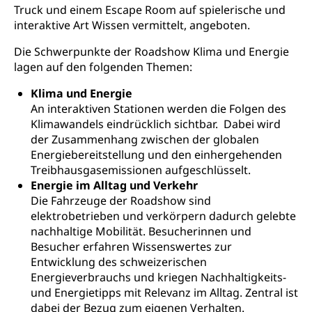
Finanzielle Unterstützung Pädagogische
Musikschulen
Truck und einem Escape Room auf spielerische und
Fachhochschule Zentralschweiz, HSLU,
Hochschule PHLU
Pädagogische Hochschule Luzern, PH Luzern, UniLU,
interaktive Art Wissen vermittelt, angeboten.
Schulferien
swissuniversities (Dachorganisation der Schweizer
Stipendien Hochschule Luzern hslu
Hochschulen)
Die Schwerpunkte der Roadshow Klima und Energie
Früherziehung
lagen auf den folgenden Themen:
Schuldienste
swissuniversities
Vorschule
Klima und Energie
Betreuungsangebote
Universität Luzern
Kindergarten, Kinderkrippe, Krippe, Kinderhort,
An interaktiven Stationen werden die Folgen des
Kindertagesstätte, Spielgruppe, Tagesmutter,
Klimawandels eindrücklich sichtbar. Dabei wird
Schulliste
Fachstelle Hochschulbildung
Freiwilliges Kindergarten Jahr
der Zusammenhang zwischen der globalen
Heilpädagogische Schulen
Energiebereitstellung und den einhergehenden
Kinderbetreuung
Treibhausgasemissionen aufgeschlüsselt.
Freiwilliger Schulsport
Freiwilliges Kindergarten Jahr
Energie im Alltag und Verkehr
Gesundheit und Soziales
Die Fahrzeuge der Roadshow sind
Frühe Sprachförderung
elektrobetrieben und verkörpern dadurch gelebte
Konsumentenschutz
Kindergarten & Basisstufe
nachhaltige Mobilität. Besucherinnen und
Besucher erfahren Wissenswertes zur
Konsumentenrechte, Produktsicherheit,
Frühe Förderung
Preisüberwachung, Preisüberwacher,
Entwicklung des schweizerischen
Konsumentenorganisation, parallele Einfuhr,
Energieverbrauchs und kriegen Nachhaltigkeits-
regionale Erschöpfung, nationale Erschöpfung,
und Energietipps mit Relevanz im Alltag. Zentral ist
internationale Erschöpfung, Preisabsprache, Kartell,
dabei der Bezug zum eigenen Verhalten.