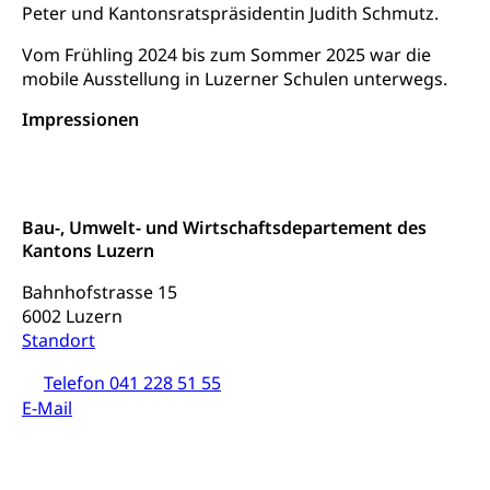
Gesundheitsförderung
Peter und Kantonsratspräsidentin Judith Schmutz.
Mutterschaftsversicherung, Krankenversicherung,
Unfallversicherung, Invalidenversicherung,
Prävention (Polizei)
Vom Frühling 2024 bis zum Sommer 2025 war die
Sozialhilfe
mobile Ausstellung in Luzerner Schulen unterwegs.
Suchtprävention
Kranken- und Unfallversicherung
Sucht und Drogen
Impressionen
Gesundheitsversorgung
(gruezi.lu.ch)
Drogenabhängigkeit, Drogensucht,
Medikamentenabhängigkeit,
Krankenversicherung (WAS Luzern)
Arzneimittelabhängigkeit, Suchtkrankheit,
Existenzsicherung - Sozialhilfe
Drogenabhängige, Drogensüchtige,
Betäubungsmittel, Suchtmittel, Psychopharmaka
Bau-, Umwelt- und Wirtschaftsdepartement des
Soziales und Gesellschaft (Dienststelle)
Kantons Luzern
Fachstelle Sucht Region Luzern
Gesundheitsversorgung
Opferhilfe
Bahnhofstrasse 15
Drogen (Polizei)
Gesundheitsversorgung, Spital, Pflegeinitiative,
Arbeitslosenversicherung (WAS Luzern)
6002 Luzern
Ambulant vor stationär, AVOS, Patientendossier
Standort
Sucht
Invalidenversicherung (WAS Luzern)
Gesundheitsversorgung
AHV / IV
Telefon 041 228 51 55
Soziale Sicherheit
E-Mail
Altersrente, Invalidenrente, Witwenrente,
Sozialversicherung, Vorsorgeeinrichtung,
Pensionskasse, erste Säule, zweite Säule, dritte
Säule, Hilflosenentschädigung,