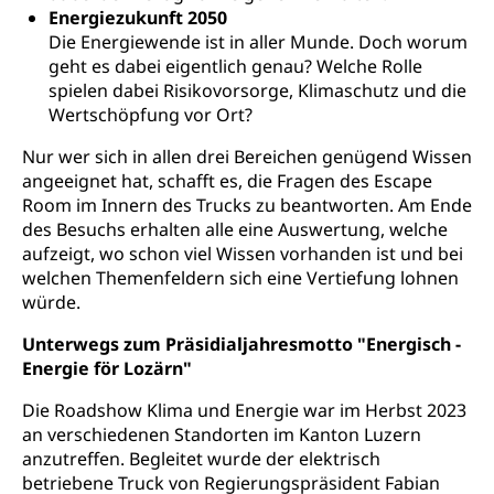
Cassis-deDijon-Prinzip
Energiezukunft 2050
Die Energiewende ist in aller Munde. Doch worum
Lebensmittelkontrolle und
Krankenversicherung
geht es dabei eigentlich genau? Welche Rolle
Verbraucherschutz
Unfallversicherung, Berufsunfallversicherung,
spielen dabei Risikovorsorge, Klimaschutz und die
Krankheit, Unfall, Prämienverbilligung,
Wertschöpfung vor Ort?
Krankenkasse
Nur wer sich in allen drei Bereichen genügend Wissen
Krankenversicherung (WAS Luzern)
Lebensmittelsicherheit
angeeignet hat, schafft es, die Fragen des Escape
Room im Innern des Trucks zu beantworten. Am Ende
Prämienverbilligung (WAS Luzern)
sichere Lebensmittel, Lebensmittelkontrolle,
des Besuchs erhalten alle eine Auswertung, welche
Lebensmittelhygiene, Produktesicherheit
Obligatorische Krankenversicherung (WAS
aufzeigt, wo schon viel Wissen vorhanden ist und bei
Luzern)
welchen Themenfeldern sich eine Vertiefung lohnen
Trinkwasser
Prävention
würde.
Kranken- und Unfallversicherung
Lebensmittel
Gesundheitsvorsorge, Wellness, Unfallverhütung,
Suchtprävention, Alkoholprävention,
Unterwegs zum Präsidialjahresmotto "Energisch -
Tabakprävention, Primärprävention,
Energie för Lozärn"
Sekundärprävention, Tertiärprävention
Die Roadshow Klima und Energie war im Herbst 2023
Darmkrebsvorsorge
Soziale Sicherheit
an verschiedenen Standorten im Kanton Luzern
anzutreffen. Begleitet wurde der elektrisch
Kantonales Tabakpräventionsprogramm
Sozialversicherungen, Sozialpolitik,
betriebene Truck von Regierungspräsident Fabian
Arbeitslosenversicherung,