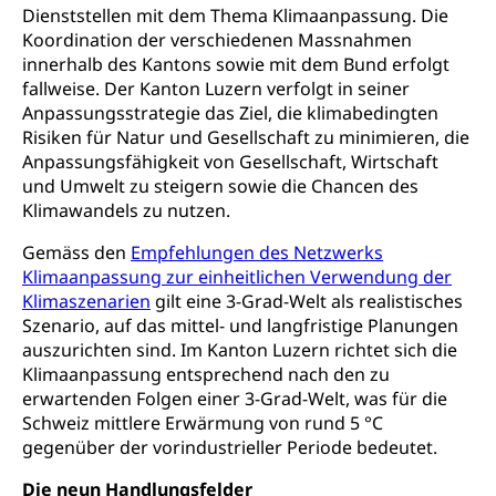
Obligatorische Krankenversicherung (WAS
Dienststellen mit dem Thema Klimaanpassung. Die
Luzern)
Koordination der verschiedenen Massnahmen
Trinkwasser
Prävention
innerhalb des Kantons sowie mit dem Bund erfolgt
Kranken- und Unfallversicherung
Lebensmittel
Gesundheitsvorsorge, Wellness, Unfallverhütung,
fallweise. Der Kanton Luzern verfolgt in seiner
Suchtprävention, Alkoholprävention,
Anpassungsstrategie das Ziel, die klimabedingten
Tabakprävention, Primärprävention,
Risiken für Natur und Gesellschaft zu minimieren, die
Sekundärprävention, Tertiärprävention
Anpassungsfähigkeit von Gesellschaft, Wirtschaft
und Umwelt zu steigern sowie die Chancen des
Darmkrebsvorsorge
Soziale Sicherheit
Klimawandels zu nutzen.
Kantonales Tabakpräventionsprogramm
Sozialversicherungen, Sozialpolitik,
Arbeitslosenversicherung,
Gemäss den
Empfehlungen des Netzwerks
Gesundheitsförderung
Mutterschaftsversicherung, Krankenversicherung,
Klimaanpassung zur einheitlichen Verwendung der
Unfallversicherung, Invalidenversicherung,
Klimaszenarien
gilt eine 3-Grad-Welt als realistisches
Prävention (Polizei)
Sozialhilfe
Szenario, auf das mittel- und langfristige Planungen
Suchtprävention
auszurichten sind. Im Kanton Luzern richtet sich die
Kranken- und Unfallversicherung
Sucht und Drogen
Klimaanpassung entsprechend nach den zu
Gesundheitsversorgung
(gruezi.lu.ch)
erwartenden Folgen einer 3-Grad-Welt, was für die
Drogenabhängigkeit, Drogensucht,
Medikamentenabhängigkeit,
Krankenversicherung (WAS Luzern)
Schweiz mittlere Erwärmung von rund 5 °C
Arzneimittelabhängigkeit, Suchtkrankheit,
gegenüber der vorindustrieller Periode bedeutet.
Existenzsicherung - Sozialhilfe
Drogenabhängige, Drogensüchtige,
Betäubungsmittel, Suchtmittel, Psychopharmaka
Die neun Handlungsfelder