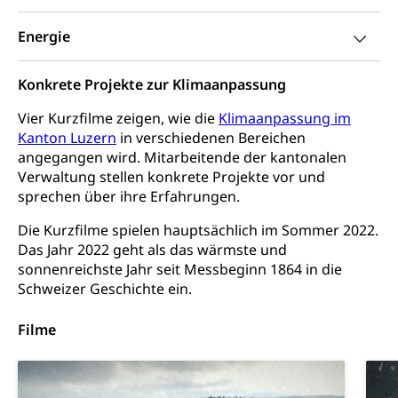
Kultur und Medien
AHV-Altersrente (WAS Luzern)
Energie
IV-Leistungen (WAS Luzern)
Archive und Bibliotheken
Bücher, Bundesarchiv, Landesbibliothek
Konkrete Projekte zur Klimaanpassung
Vier Kurzfilme zeigen, wie die
Staatsarchiv Luzern
Klimaanpassung im
Kulturelle Einrichtungen
Kanton Luzern
in verschiedenen Bereichen
Zentral- und Hochschulbibliothek
Museen, Theater, Bibliotheken
angegangen wird. Mitarbeitende der kantonalen
Verwaltung stellen konkrete Projekte vor und
Archiv der Denkmalpflege
Dienststelle Kultur
Kulturförderung
sprechen über ihre Erfahrungen.
Kunst & Kultur (Luzern Tourismus)
Kulturpolitik, Sprachförderung, Denkmalpflege,
Die Kurzfilme spielen hauptsächlich im Sommer 2022.
kulturelles Angebot, Kulturerbe, kulturelles Erbe,
Das Jahr 2022 geht als das wärmste und
Nachwuchsförderung, Vermittlung, Selektive
sonnenreichste Jahr seit Messbeginn 1864 in die
Förderung, Kulturausschreibungen, Kulturpreis,
Werkbeitrag, Produktionsbeitrag, Recherche,
Schweizer Geschichte ein.
Bildende Kunst, Angewandte Kunst, Theater/Tanz,
Musik, Entwicklung, Programmbeiträge,
Filme
Filmförderung, Regionale Förderfonds,
Werkankäufe, Kunstankäufe, Kunst und Bau, Schule
und Kultur, Kulturgesuche, Kulturvermittlung