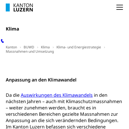
Kinderbetreuung
Freiwilliger Schulsport
Na
Freiwilliges Kindergarten Jahr
Gesundheit und Soziales
Frühe Sprachförderung
Klima
Konsumentenschutz
Kindergarten & Basisstufe
Konsumentenrechte, Produktsicherheit,
Frühe Förderung
Preisüberwachung, Preisüberwacher,
Kanton
BUWD
Klima
Klima- und Energiestrategie
Konsumentenorganisation, parallele Einfuhr,
Massnahmen und Umsetzung
regionale Erschöpfung, nationale Erschöpfung,
internationale Erschöpfung, Preisabsprache, Kartell,
Klima-Filme
Kontakt
Cassis-deDijon-Prinzip
Lebensmittelkontrolle und
Anpassung an den Klimawandel
Krankenversicherung
Verbraucherschutz
Unfallversicherung, Berufsunfallversicherung,
Da die
Krankheit, Unfall, Prämienverbilligung,
Auswirkungen des Klimawandels
in den
Krankenkasse
nächsten Jahren – auch mit Klimaschutzmassnahmen
– weiter zunehmen werden, braucht es in
Krankenversicherung (WAS Luzern)
Lebensmittelsicherheit
verschiedenen Bereichen gezielte Massnahmen zur
Anpassung an die sich verändernden Bedingungen.
Prämienverbilligung (WAS Luzern)
sichere Lebensmittel, Lebensmittelkontrolle,
Im Kanton Luzern befassen sich verschiedene
Lebensmittelhygiene, Produktesicherheit