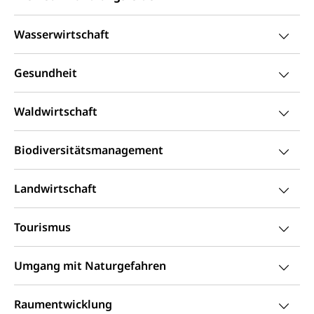
Soziales und Gesellschaft (Dienststelle)
Fachstelle Sucht Region Luzern
Gesundheitsversorgung
Opferhilfe
Wasserwirtschaft
Drogen (Polizei)
Gesundheitsversorgung, Spital, Pflegeinitiative,
Arbeitslosenversicherung (WAS Luzern)
Ambulant vor stationär, AVOS, Patientendossier
Sucht
Invalidenversicherung (WAS Luzern)
Gesundheit
Gesundheitsversorgung
AHV / IV
Soziale Sicherheit
Waldwirtschaft
Altersrente, Invalidenrente, Witwenrente,
Sozialversicherung, Vorsorgeeinrichtung,
Pensionskasse, erste Säule, zweite Säule, dritte
Biodiversitätsmanagement
Säule, Hilflosenentschädigung,
Ergänzungsleistungen, Altersvorsorge,
Todesfallversicherung
Landwirtschaft
Hilfslosenentschädigung (WAS Luzern)
Behinderung
Tourismus
AHV-Hinterlassenenrente (WAS Luzern)
Körperbehinderung, körperliche Behinderung,
geistige Behinderung, psychische Behinderung,
AHV-Beiträge (WAS Luzern)
Erwerbsunfähigkeit, Behinderte
Umgang mit Naturgefahren
Informationsstelle AHV/IV
Inklusion im Sport
Raumentwicklung
Ergänzungsleistungen (EL) (WAS Luzern)
Menschen mit Behinderungen